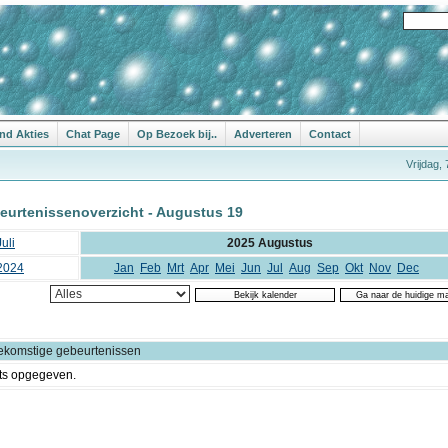
nd Akties
Chat Page
Op Bezoek bij..
Adverteren
Contact
Vrijdag,
eurtenissenoverzicht - Augustus 19
uli
2025 Augustus
2024
Jan
Feb
Mrt
Apr
Mei
Jun
Jul
Aug
Sep
Okt
Nov
Dec
ekomstige gebeurtenissen
ts opgegeven.