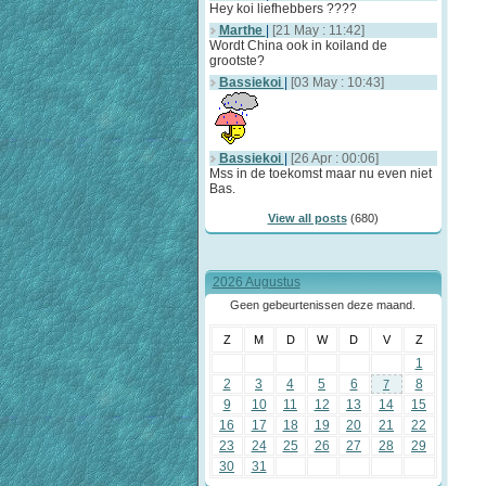
Hey koi liefhebbers ????
Marthe
|
[21 May : 11:42]
Wordt China ook in koiland de
grootste?
Bassiekoi
|
[03 May : 10:43]
Bassiekoi
|
[26 Apr : 00:06]
Mss in de toekomst maar nu even niet
Bas.
View all posts
(680)
2026 Augustus
Geen gebeurtenissen deze maand.
Z
M
D
W
D
V
Z
1
2
3
4
5
6
8
7
9
10
11
12
13
14
15
16
17
18
19
20
21
22
23
24
25
26
27
28
29
30
31