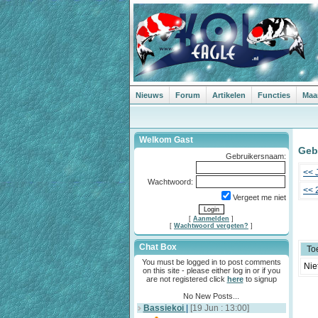
Nieuws
Forum
Artikelen
Functies
Maa
Welkom Gast
Geb
Gebruikersnaam:
<< J
Wachtwoord:
<< 
Vergeet me niet
[
Aanmelden
]
[
Wachtwoord vergeten?
]
Chat Box
To
You must be logged in to post comments
Nie
on this site - please either log in or if you
are not registered click
here
to signup
No New Posts...
Bassiekoi
|
[19 Jun : 13:00]