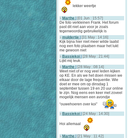
lekker weertje
Marthe
|
[01 Jun : 15:57]
De foto verkleinen Frank. Het forum
past dit niet aan voor je zoals
tegenwoordig gebruikelijk is
muldertje
|
[31 May : 14:16]
Kijk bijna hier niet meer wilde laatst
nog een foto plaatsen maar het lukt
me gewoon niet
Bassiekoi
|
[28 May : 21:44]
Lijkt mij leuk.
Marthe
|
[28 May : 08:14]
Weet niet of er nog veel leden kijken
op KE. En als we het doen missen we
elkaar door de lage frequentie. Wie
doet er mee om op dinsdag 1
september tussen 19 en 20 uur online
te zijn. Nog eens een keer met zoveel
mogelijk mensen een avondje
“ouwehoeren over koi”
Bassiekoi
|
[24 May : 14:30]
Hoi allemaal
Marthe
|
[21 May : 11:42]