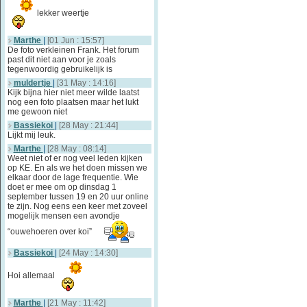
lekker weertje
Marthe
|
[01 Jun : 15:57]
De foto verkleinen Frank. Het forum
past dit niet aan voor je zoals
tegenwoordig gebruikelijk is
muldertje
|
[31 May : 14:16]
Kijk bijna hier niet meer wilde laatst
nog een foto plaatsen maar het lukt
me gewoon niet
Bassiekoi
|
[28 May : 21:44]
Lijkt mij leuk.
Marthe
|
[28 May : 08:14]
Weet niet of er nog veel leden kijken
op KE. En als we het doen missen we
elkaar door de lage frequentie. Wie
doet er mee om op dinsdag 1
september tussen 19 en 20 uur online
te zijn. Nog eens een keer met zoveel
mogelijk mensen een avondje
“ouwehoeren over koi”
Bassiekoi
|
[24 May : 14:30]
Hoi allemaal
Marthe
|
[21 May : 11:42]