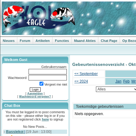
Nieuws
Forum
Artikelen
Functies
Maand Akties
Chat Page
Op Bezoe
Welkom Gast
Gebeurtenissenoverzicht - Okt
Gebruikersnaam:
<< September
Wachtwoord:
<< 2024
Jan
Feb
Mr
Vergeet me niet
[
Aanmelden
]
[
Wachtwoord vergeten?
]
Chat Box
Toekomstige gebeurtenissen
You must be logged in to post comments
Niets opgegeven.
on this site - please either log in or if you
are not registered click
here
to signup
No New Posts...
Bassiekoi
|
[19 Jun : 13:00]