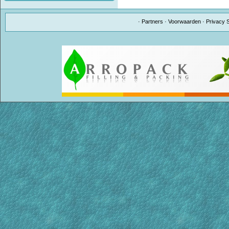
·
Partners
·
Voorwaarden
·
Privacy 