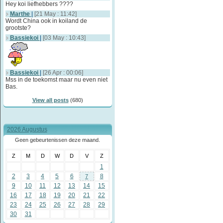
Hey koi liefhebbers ????
Marthe
|
[21 May : 11:42]
Wordt China ook in koiland de
grootste?
Bassiekoi
|
[03 May : 10:43]
Bassiekoi
|
[26 Apr : 00:06]
Mss in de toekomst maar nu even niet
Bas.
View all posts
(680)
2026 Augustus
Geen gebeurtenissen deze maand.
Z
M
D
W
D
V
Z
1
2
3
4
5
6
8
7
9
10
11
12
13
14
15
16
17
18
19
20
21
22
23
24
25
26
27
28
29
30
31