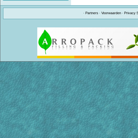
·
Partners
·
Voorwaarden
·
Privacy 