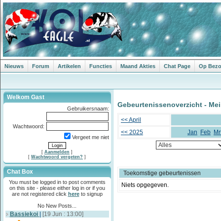
Nieuws
Forum
Artikelen
Functies
Maand Akties
Chat Page
Op Bezoe
Welkom Gast
Gebeurtenissenoverzicht - Mei
Gebruikersnaam:
<< April
Wachtwoord:
<< 2025
Jan
Feb
Mr
Vergeet me niet
[
Aanmelden
]
[
Wachtwoord vergeten?
]
Chat Box
Toekomstige gebeurtenissen
You must be logged in to post comments
Niets opgegeven.
on this site - please either log in or if you
are not registered click
here
to signup
No New Posts...
Bassiekoi
|
[19 Jun : 13:00]