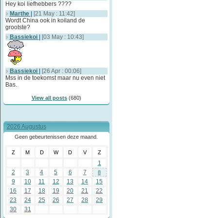
Hey koi liefhebbers ????
Marthe
|
[21 May : 11:42]
Wordt China ook in koiland de
grootste?
Bassiekoi
|
[03 May : 10:43]
Bassiekoi
|
[26 Apr : 00:06]
Mss in de toekomst maar nu even niet
Bas.
View all posts
(680)
2026 Augustus
Geen gebeurtenissen deze maand.
Z
M
D
W
D
V
Z
1
2
3
4
5
6
7
8
9
10
11
12
13
14
15
16
17
18
19
20
21
22
23
24
25
26
27
28
29
30
31