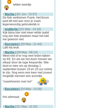
lekker weertje
Marthe
|
[01 Jun : 15:57]
De foto verkleinen Frank. Het forum
past dit niet aan voor je zoals
tegenwoordig gebruikelijk is
muldertje
|
[31 May : 14:16]
Kijk bijna hier niet meer wilde laatst
nog een foto plaatsen maar het lukt
me gewoon niet
Bassiekoi
|
[28 May : 21:44]
Lijkt mij leuk.
Marthe
|
[28 May : 08:14]
Weet niet of er nog veel leden kijken
op KE. En als we het doen missen we
elkaar door de lage frequentie. Wie
doet er mee om op dinsdag 1
september tussen 19 en 20 uur online
te zijn. Nog eens een keer met zoveel
mogelijk mensen een avondje
“ouwehoeren over koi”
Bassiekoi
|
[24 May : 14:30]
Hoi allemaal
Marthe
|
[21 May : 11:42]